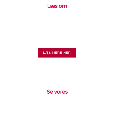
Læs om
HOVBY MASKINSNEDKERI
Hovby Maskinsnedkeri ApS er et gammelt
velrenommeret tømrer- og snedkerfirma. Vi
holder til syd for Faxe i Hovby.
LÆS MERE HER
Se vores
ARBEJDSOMRÅDER
Hovby Maskinsnedkeri udfører alle former for