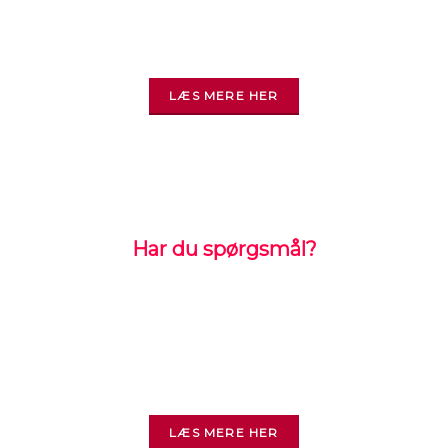
tømrerarbejde
​- store såvel som små.
​LÆS MERE HER
Har du spørgsmål?
KONTAKT OS
Du er altid velkommen til at kontakte os for et
tilbud, eller et godt råd.
​Se vores kontaktinformationer her.
​LÆS MERE HER